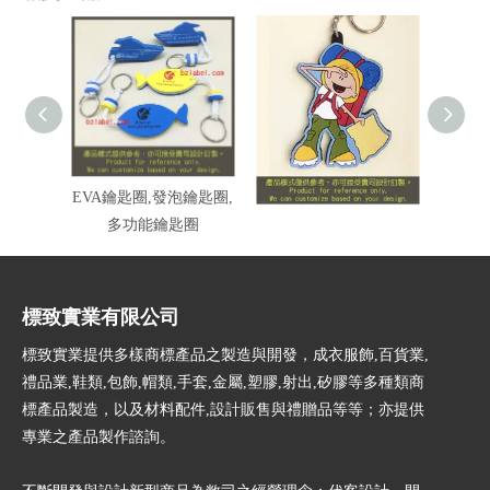
EVA鑰匙圈,發泡鑰匙圈,
鑰匙圈, 吊飾, 鎖匙扣
多功能鑰匙圈
標致實業有限公司
標致實業提供多樣商標產品之製造與開發，成衣服飾,百貨業,
禮品業,鞋類,包飾,帽類,手套,金屬,塑膠,射出,矽膠等多種類商
標產品製造，以及材料配件,設計販售與禮贈品等等；亦提供
專業之產品製作諮詢。