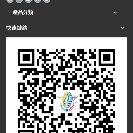
產品分類
快速鏈結