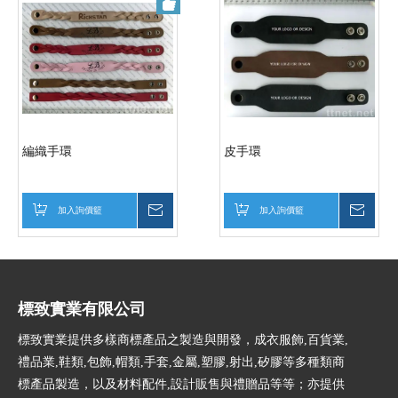
編織手環
皮手環
加入詢價籃
詢價
加入詢價籃
詢價
標致實業有限公司
標致實業提供多樣商標產品之製造與開發，成衣服飾,百貨業,
禮品業,鞋類,包飾,帽類,手套,金屬,塑膠,射出,矽膠等多種類商
標產品製造，以及材料配件,設計販售與禮贈品等等；亦提供