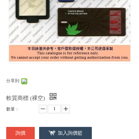
分享到:
軟質商標 (裸空)
數量：
詢價
加入詢價籃