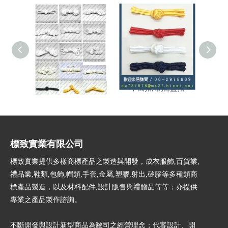
中國扣／布扣
中國扣,布扣,盤扣
透明玻
標致實業有限公司
標致實業提供多樣商標產品之製造與開發，成衣服飾,百貨業,
禮品業,鞋類,包飾,帽類,手套,金屬,塑膠,射出,矽膠等多種類商
標產品製造，以及材料配件,設計販售與禮贈品等等；亦提供
專業之產品製作諮詢。
不斷開發與設計新型商品為敝司之經營理念；代客設計、開