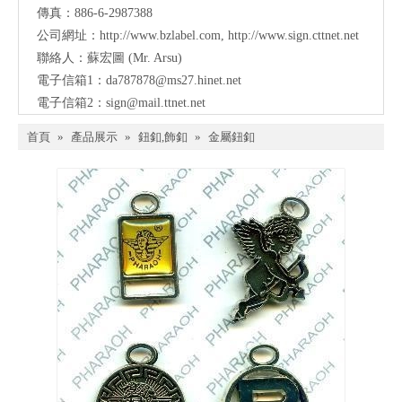
傳真：886-6-2987388
公司網址：
http://www.bzlabel.com
,
http://www.sign.cttnet.net
聯絡人：蘇宏圖 (Mr. Arsu)
電子信箱1：
da787878@ms27.hinet.net
電子信箱2：
sign@mail.ttnet.net
首頁
»
產品展示
»
鈕釦,飾釦
»
金屬鈕釦