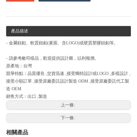
產品描述
- 金屬鈕釦、軟質鈕釦(素面、含LOGO)或硬質塑膠鈕釦等。
- 請參考敝司樣品，歡迎提供設計圖，以利報價。
原產地：台灣
競爭特點：品質優良 ,交貨迅速 ,接受獨特設計或LOGO ,多樣設計 ,
接受小額訂單 ,接受原廠委託設計製造 ODM ,接受原廠委託代工製
造 OEM
銷售方式：出口 ,製造
上一條:
下一條:
相關產品