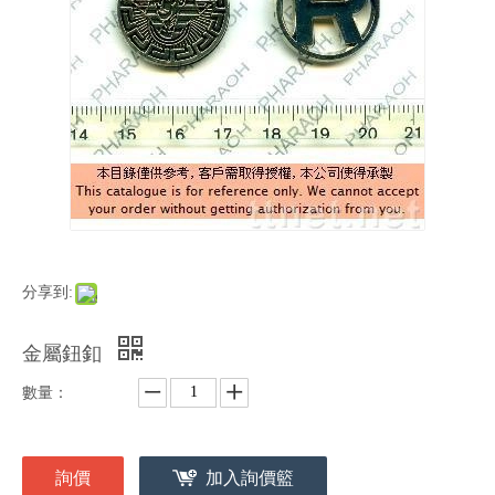
分享到:
金屬鈕釦
數量：
詢價
加入詢價籃