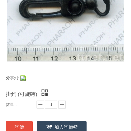
分享到:
掛鉤 (可旋轉)
數量：
詢價
加入詢價籃