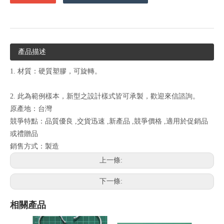
產品描述
1. 材質：硬質塑膠，可旋轉。
2. 此為範例樣本，新型之設計樣式皆可承製，歡迎來信諮詢。
原產地：台灣
競爭特點：品質優良 ,交貨迅速 ,新產品 ,競爭價格 ,適用於促銷品
或禮贈品
銷售方式：製造
上一條:
下一條:
相關產品