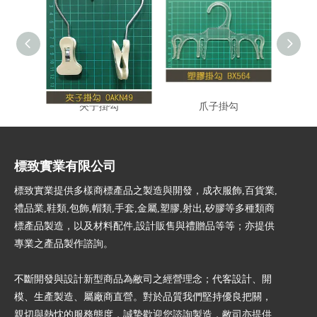
夾子掛勾
爪子掛勾
掛
標致實業有限公司
標致實業提供多樣商標產品之製造與開發，成衣服飾,百貨業,
禮品業,鞋類,包飾,帽類,手套,金屬,塑膠,射出,矽膠等多種類商
標產品製造，以及材料配件,設計販售與禮贈品等等；亦提供
專業之產品製作諮詢。
不斷開發與設計新型商品為敝司之經營理念；代客設計、開
模、生產製造、屬廠商直營。對於品質我們堅持優良把關，
親切與熱忱的服務態度，誠摯歡迎您諮詢製造，敝司亦提供