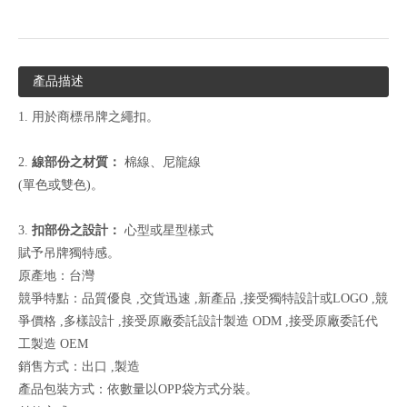
產品描述
1. 用於商標吊牌之繩扣。
2.
線部份之材質：
棉線、尼龍線
(單色或雙色)。
3.
扣部份之設計：
心型或星型樣式
賦予吊牌獨特感。
原產地：台灣
競爭特點：品質優良 ,交貨迅速 ,新產品 ,接受獨特設計或LOGO ,競
爭價格 ,多樣設計 ,接受原廠委託設計製造 ODM ,接受原廠委託代
工製造 OEM
銷售方式：出口 ,製造
產品包裝方式：依數量以OPP袋方式分裝。