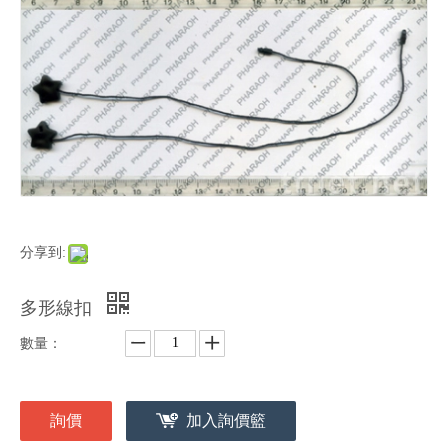
分享到:
多形線扣
數量：
詢價
加入詢價籃