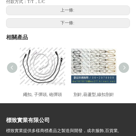
付款方式：T/T，L/C
上一條:
下一條:
相關產品
繩扣, 子彈頭, 砲彈頭
別針,葫蘆型,線扣別針
服飾
標致實業有限公司
標致實業提供多樣商標產品之製造與開發，成衣服飾,百貨業,