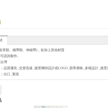
述
(皮革類、織帶類、伸縮帶)，欲加上其他材質
皆可諮詢製作。
：台灣
：品質優良 ,交貨迅速 ,接受獨特設計或LOGO ,競爭價格 ,多樣設計 ,接
：出口 ,製造
品