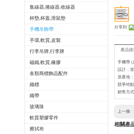
集線器,捲線器,收線器
杯墊,杯蓋,滑鼠墊
分享到:
手機吊飾帶
手環,軟質,皮製
產品描
行李吊牌,行李牌
磁鐵,軟質,橡膠
手機帶 
設計，
各類商標飾品配件
原產地
織標
競爭特點
銷售方式
織帶
玻璃珠
上一條:
軟質塑膠零件
相關產
擦拭布