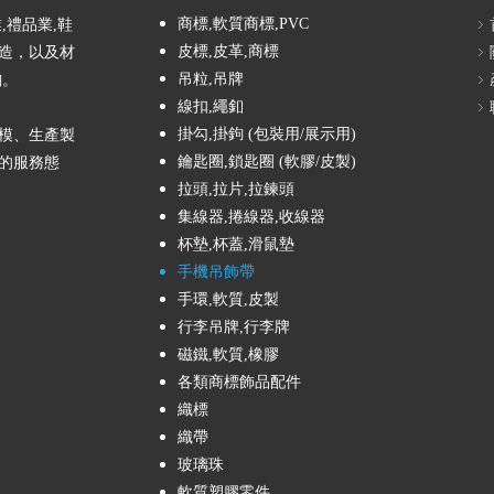
商標,軟質商標,PVC
,禮品業,鞋
皮標,皮革,商標
製造，以及材
吊粒,吊牌
詢。
線扣,繩釦
掛勾,掛鉤 (包裝用/展示用)
模、生產製
鑰匙圈,鎖匙圈 (軟膠/皮製)
的服務態
拉頭,拉片,拉鍊頭
集線器,捲線器,收線器
杯墊,杯蓋,滑鼠墊
手機吊飾帶
手環,軟質,皮製
行李吊牌,行李牌
磁鐵,軟質,橡膠
各類商標飾品配件
織標
織帶
玻璃珠
軟質塑膠零件