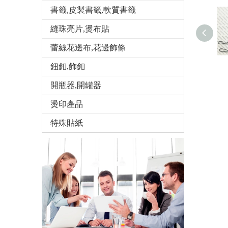
書籤,皮製書籤,軟質書籤
縫珠亮片,燙布貼
蕾絲花邊布,花邊飾條
鈕釦,飾釦
開瓶器,開罐器
燙印產品
特殊貼紙