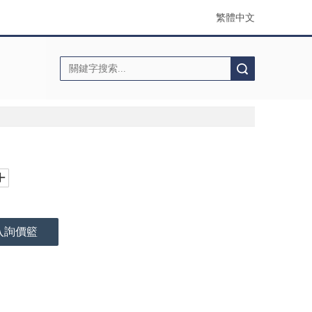
繁體中文
搜索
入詢價籃