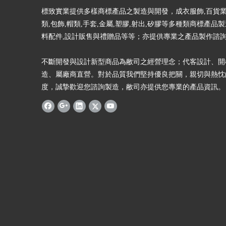
標致實業提供多樣商標產品之製造與開發，成衣服飾,百貨業
類,包飾,帽類,手套,金屬,塑膠,射出,矽膠等多種類商標產品
料配件,設計販售與禮贈品等等；亦提供專業之產品製作諮
不斷開發與設計新型商品為敝司之經營理念；代客設計、開
造、屬廠商直營。對於品質我們堅持優良把關，親切與熱忱
度，誠摯歡迎您諮詢製造，敝司亦提供您專業的產品資訊。