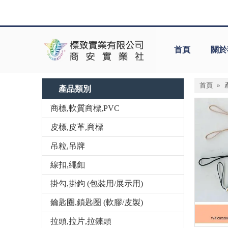
首頁
關於
首頁
»
產品類別
商標,軟質商標,PVC
皮標,皮革,商標
吊粒,吊牌
線扣,繩釦
掛勾,掛鉤 (包裝用/展示用)
鑰匙圈,鎖匙圈 (軟膠/皮製)
拉頭,拉片,拉鍊頭