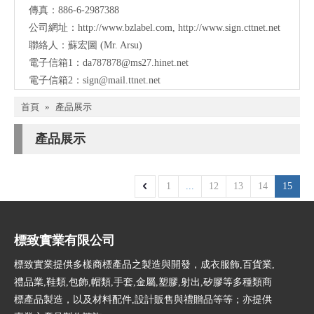
傳真：886-6-2987388
公司網址：
http://www.bzlabel.com
,
http://www.sign.cttnet.net
聯絡人：蘇宏圖 (Mr. Arsu)
電子信箱1：
da787878@ms27.hinet.net
電子信箱2：
sign@mail.ttnet.net
首頁
»
產品展示
產品展示
1
...
12
13
14
15
標致實業有限公司
標致實業提供多樣商標產品之製造與開發，成衣服飾,百貨業,
禮品業,鞋類,包飾,帽類,手套,金屬,塑膠,射出,矽膠等多種類商
標產品製造，以及材料配件,設計販售與禮贈品等等；亦提供